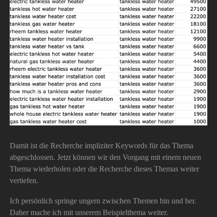
Damit ist die Recherche impliziter Keywords für das Thema
abgeschlossen. Jetzt können wir den Vorgang mit einem neuen
Thema wiederholen oder die Recherche dieses Themas weiter
vertiefen.
Ich persönlich springe ungern zwischen Themen hin und her.
Daher mache ich mit unserem Beispielthema weiter.