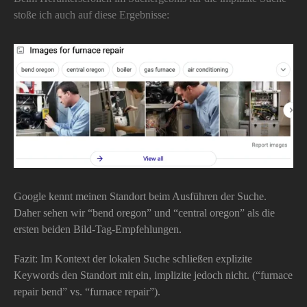
stoße ich auch auf diese Ergebnisse:
Google kennt meinen Standort beim Ausführen der Suche.
Daher sehen wir “bend oregon” und “central oregon” als die
ersten beiden Bild-Tag-Empfehlungen.
Fazit: Im Kontext der lokalen Suche schließen explizite
Keywords den Standort mit ein, implizite jedoch nicht. (“furnace
repair bend” vs. “furnace repair”).