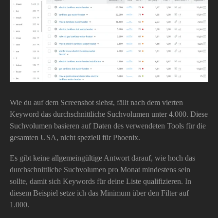
Wie du auf dem Screenshot siehst, fällt nach dem vierten
Keyword das durchschnittliche Suchvolumen unter 4.000. Diese
Suchvolumen basieren auf Daten des verwendeten Tools für die
gesamten USA, nicht speziell für Phoenix.
Es gibt keine allgemeingültige Antwort darauf, wie hoch das
durchschnittliche Suchvolumen pro Monat mindestens sein
sollte, damit sich Keywords für deine Liste qualifizieren. In
diesem Beispiel setze ich das Minimum über den Filter auf
1.000.