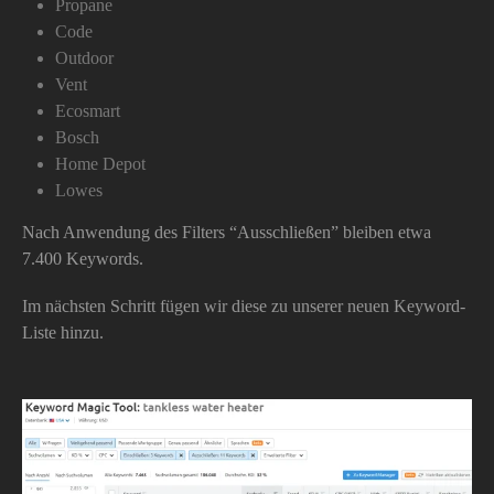
Propane
Code
Outdoor
Vent
Ecosmart
Bosch
Home Depot
Lowes
Nach Anwendung des Filters “Ausschließen” bleiben etwa
7.400 Keywords.
Im nächsten Schritt fügen wir diese zu unserer neuen Keyword-
Liste hinzu.