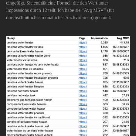
eingefügt. Sie enthält eine Formel, die den Wert unter
Impressions durch 12 teilt. Ich habe sie “Avg MSV” (für
durchschnittliches monatliches Suchvolumen) genannt: