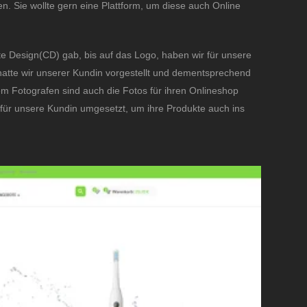
. Sie wollte gern eine Plattform, um diese auch Online
ate Design(CD) gab, bis auf das Logo, haben wir für unsere
 hatte wir unserer Kundin vorgestellt und dementsprechend
 Fotografen sind auch die Fotos für ihren Onlineshop
für unsere Kundin umgesetzt, um ihre Produkte auch ins