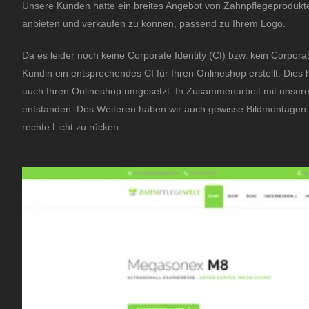
Unsere Kunden hatte ein breites Angebot von Zahnpflegeprodukten
anbieten und verkaufen zu können, passend zu Ihrem Logo.
Da es leider noch keine Corporate Identity (CI) bzw. kein Corpor
Kundin ein entsprechendes CI für Ihren Onlineshop erstellt. Dies
auch Ihren Onlineshop umgesetzt. In Zusammenarbeit mit unserem
entstanden. Des Weiteren haben wir auch gewisse Bildmontagen 
rechte Licht zu rücken.