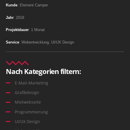
Kunde
: Element Camper
Jahr
: 2019
Projektdauer
: 1 Monat
Service
: Webentwicklung, UI/UX Design
Nach Kategorien filtern:
E-Mail-Marketing
Grafikdesign
Mietwebseite
Programmierung
UI/UX Design