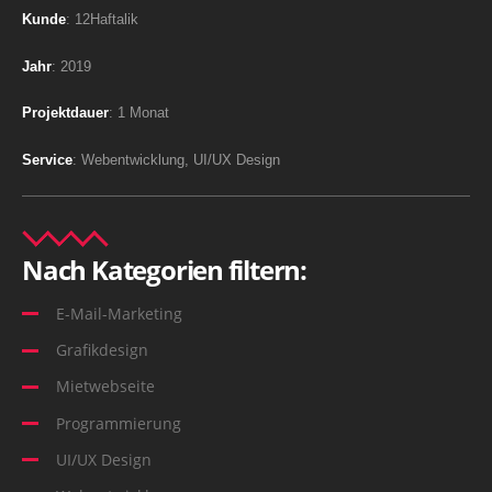
Kunde
: 12Haftalik
Jahr
: 2019
Projektdauer
: 1 Monat
Service
: Webentwicklung, UI/UX Design
Nach Kategorien filtern:
E-Mail-Marketing
Grafikdesign
Mietwebseite
Programmierung
UI/UX Design