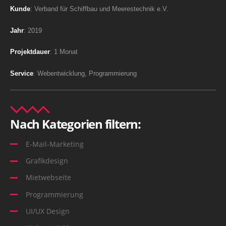
Kunde
: Verband für Schiffbau und Meerestechnik e.V.
Jahr
: 2019
Projektdauer
: 1 Monat
Service
: Webentwicklung, Programmierung
Nach Kategorien filtern:
E-Mail-Marketing
Grafikdesign
Mietwebseite
Programmierung
UI/UX Design